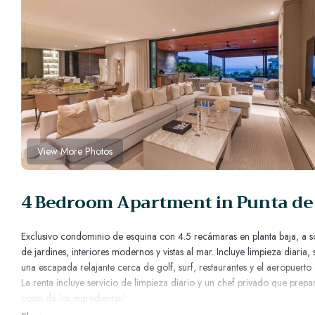
View More Photos
4 Bedroom Apartment in Punta de
Exclusivo condominio de esquina con 4.5 recámaras en planta baja, a so
de jardines, interiores modernos y vistas al mar. Incluye limpieza diari
una escapada relajante cerca de golf, surf, restaurantes y el aeropuerto 
La renta incluye servicio de limpieza diario y un chef privado que prep
costo de los ingredientes!
Oasis de Jardín de Lujo – Condominio en Planta Baja en la Torre 6, N