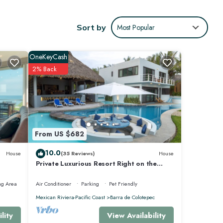
da
Sort by
Most Popular
osos
OneKeyCash
2% Back
From US $682
10.0
House
(35 Reviews)
House
Private Luxurious Resort Right on the
Ocean - Casa De Los Sueños
ng Area
Air Conditioner
Parking
Pet Friendly
stancia
Mexican Riviera-Pacific Coast
Barra de Colotepec
View Availability
lity