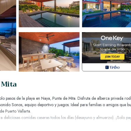
 Mita
lo pasos de la playa en Naya, Punta de Mita. Disfruta de alberca privada ro
a, sonido Sonos, equipo deportivo y juegos. Ideal para familias o amigos que b
de Puerto Vallarta.
ara deliciosas comidas caseras todos los días (desayuno y almuerzo). ¡Solo pa
aya Residences