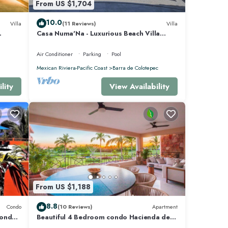
From US $1,704
10.0
Villa
(11 Reviews)
Villa
 metros
Casa Numa'Na - Luxurious Beach Villa
 -
w/Starlink, Tennis, Padel, & Pickleball
Air Conditioner
Parking
Pool
Mexican Riviera-Pacific Coast
Barra de Colotepec
lity
View Availability
From US $1,188
8.8
Condo
(10 Reviews)
Apartment
Condo
Beautiful 4 Bedroom condo Hacienda de
f
mita, Punta Mita Premier membership