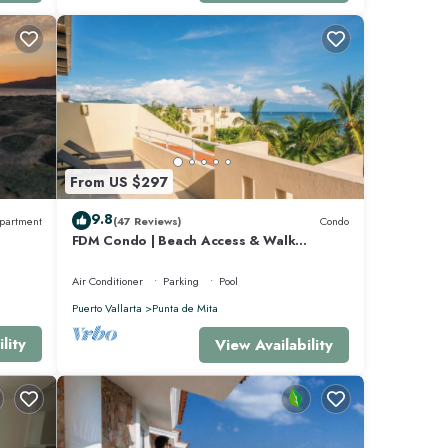
scan
From US $297
9.8
partment
(47 Reviews)
Condo
FDM Condo | Beach Access & Walk
Everywhere
Air Conditioner
Parking
Pool
Puerto Vallarta
Punta de Mita
rrollo
lity
View Availability
ión de
 el