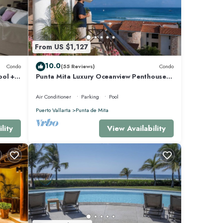
idades
ífico
From US $1,127
e clase
10.0
Condo
(55 Reviews)
Condo
fácil
ool +
Punta Mita Luxury Oceanview Penthouse
ra
for Families – Staff & Golf Cart Included
Air Conditioner
Parking
Pool
Puerto Vallarta
Punta de Mita
lity
View Availability
ar