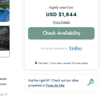
Nightly rates from:
USD $1,844
Price Details
Check Availability
You will be redirected to
Hot Deal - It has been viewed 24 times today
deada
Not the right fit? Check out our other
uscan
properties in
Punta de Mita
gas el